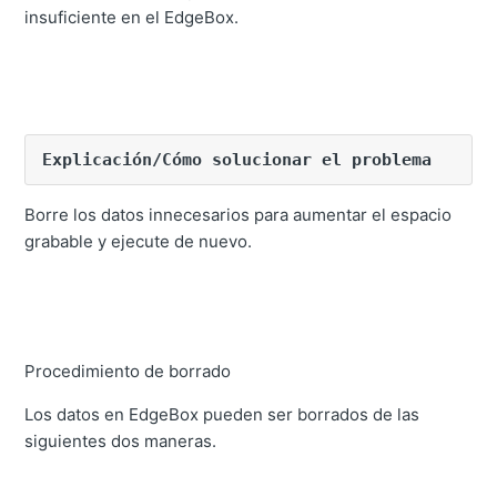
No se puede recibir información de corrección GNSS
insuficiente en el EdgeBox.
como estación fija.
No se pueden cargar los datos procesados en el sitio
del proyecto a través de Internet.
Sin fuente de alimentación
Explicación/Cómo solucionar el problema
Borre los datos innecesarios para aumentar el espacio
grabable y ejecute de nuevo.
Procedimiento de borrado
Los datos en EdgeBox pueden ser borrados de las
siguientes dos maneras.