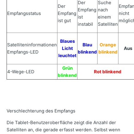
Der
Suche
Feststation empfangen.
Der
Empfa
Empfang
nach
Empfangsstatus
Empfang
nicht
Es ist nicht möglich, die verarbeiteten Daten über das
ist
einem
Internet auf die Projektwebsite hochzuladen.
ist gut
möglic
instabil
Satelliten
Keine Stromversorgung
Blaues
Satelliteninformationen
Blau
Orange
Licht
Aus
Empfangs-LED
blinkend
blinkend
leuchtet
Grün
4-Wege-LED
Rot blinkend
blinkend
Verschlechterung des Empfangs
Die Tablet-Benutzeroberfläche zeigt die Anzahl der
Satelliten an, die gerade erfasst werden. Selbst wenn