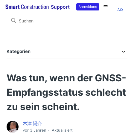
Anmeldung
Support
Smart Construction Edge2
Häufig gestellte Fragen
FAQ
Kategorien
Produktinformation
Aktualisierungspunkte SC Edge v10.5.4, Freitag, 5. Februar 2026
Was tun, wenn der GNSS-
Häufig gestellte Fragen
FAQ
Empfangsstatus schlecht
So decken Sie den Baustellenbereich bei der Planung
zu sein scheint.
der Flugroute ab.
So aktualisieren Sie die Firmware über USB
木津 陽介
Punktdaten können nicht gelöscht werden.
vor 3 Jahren
Aktualisiert